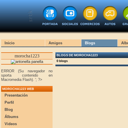
Inicio
Amigos
Blogs
Alb
morocha1223
BLOGS DE MOROCHA1223
0 blogs
ERROR (Su navegador no
sporta contenido en
Macromedia Flash).
'; ?>
MOROCHA1223 WEB
Presentación
Perfil
Blog
Álbums
Videos