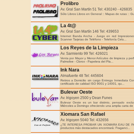
Prolibro
Av. Gral San Martín 51 Tel: 430240 - 426835
Sólo Libros Libros en General :: Mapas de rutas :: Gu
La 4t@
Av. Gral San Martín 146 Tel: 439653
Internet Banda Ancha - Juego en red Impresiones
Scanner Tarjetas de Teléfono - Telefonía Celu...
Los Reyes de la Limpieza
Av. Sarmiento 99 Tel: 426021
Venta por Mayor y Menor Artículos de limpieza y per
Palmolive - Clorox - Papelera del Pla...
Ink Nara
Almafuerte 48 Tel: 445604
Retiros a Domicilio sin cargo Entrega Inmediata 
certificado de calidad ISO 9001 y 14001, qu...
Bulevar Oeste
Av. Irigoyen 2500 y Dean Funes
Bulevar Oeste es un bar distinto, pensado excl
Miércoles a Domingo ofreciendo una amplia carta de t
Xiomara San Rafael
Av. Irigoyen 5040 Tel: 432656
¿TE INTERESA PROBAR UN XIOMARA EAU DE PARFU
productos más destacados encontrará: Fraganci...