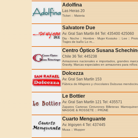
Adolfina
Las Heras 20
Ticket :: Materia
Salvatore Due
Av. Gral San Martín 84 Tel: 435400 425060
Dia - Noche :: Hombre - Mujer Kosiuko :: Lee :: Prot
Trajes de baño Lo m...
Centro Óptico Susana Schechin
Chile 36 Tel: 445238
Armazones nacionales e importados, grandes marcas
Gravity. Marcas especiales en armazones para niños
Dolcezza
Av. Gral San Martín 153
Fábrica de Alfajores y chocolates Dulzuras mendocin
Le Bottier
Av. Gral San Martín 121 Tel: 435571
Zapatos Carteras Cinturones Billeteras Marroqu
MAGGIE & ROSSETE :: PRÜNE
Cuarto Menguante
Av. Irigoyen 4 Tel: 437445
Muaa :: Wupper