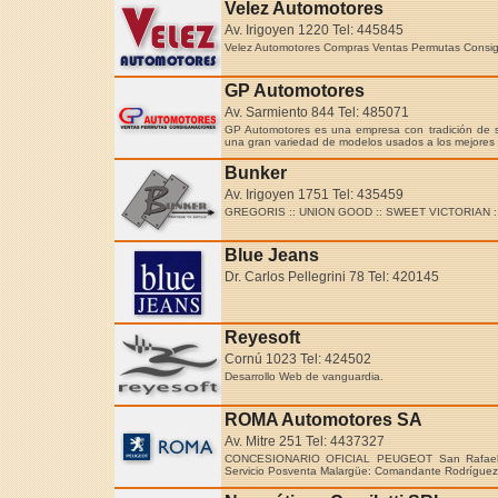
Velez Automotores
Av. Irigoyen 1220 Tel: 445845
Velez Automotores Compras Ventas Permutas Consignac
GP Automotores
Av. Sarmiento 844 Tel: 485071
GP Automotores es una empresa con tradición de so
una gran variedad de modelos usados a los mejores p
Bunker
Av. Irigoyen 1751 Tel: 435459
GREGORIS :: UNION GOOD :: SWEET VICTORIAN 
Blue Jeans
Dr. Carlos Pellegrini 78 Tel: 420145
Reyesoft
Cornú 1023 Tel: 424502
Desarrollo Web de vanguardia.
ROMA Automotores SA
Av. Mitre 251 Tel: 4437327
CONCESIONARIO OFICIAL PEUGEOT San Rafael: A
Servicio Posventa Malargüe: Comandante Rodríguez