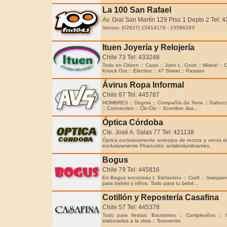
La 100 San Rafael
Av. Gral San Martín 129 Piso 1 Depto 2 Tel: 
Ventas: (02627) 15414179 - 15586283
Ituen Joyería y Relojería
Chile 73 Tel: 433248
Todo en Citizen :: Casio :: John L. Cook :: Mistral :
Knock Out :: Election :: 47 Street :: Passion
Ávirus Ropa Informal
Chile 87 Tel: 445787
HOMBRES :: Dogma :: Compañía da Terra :: Gabucci :
:: Connection :: Clo-Clo :: Scombro Jea...
Óptica Córdoba
Cte. José A. Salas 77 Tel: 421138
Óptica exclusivamente anteojos de receta y venta d
exclusivamente Phancolor, antideslumbrantes.
Bogus
Chile 79 Tel: 445816
En Bogus encontrás L Elefantino :: Craft :: Swepper
para bebés y niños. Todo para tu bebé...
Cotillón y Repostería Casafina
Chile 57 Tel: 445378
Todo para fiestas: Bautismos :: Cumpleaños :: 
elaboradas a la vista :: Souvenirs