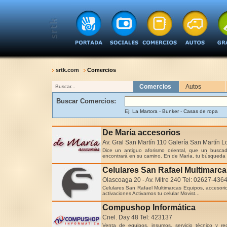
srtk.com
Comercios
Comercios
Autos
Buscar...
Buscar Comercios:
Ej:
La Martora
-
Bunker
-
Casas de ropa
De María accesorios
Av. Gral San Martín 110 Galería San Martín L
Dice un antiguo aforismo oriental, que un busca
encontrará en su camino. En de María, tu búsqueda pu
Celulares San Rafael Multimarca
Olascoaga 20 - Av. Mitre 240 Tel: 02627-436
Celulares San Rafael Multimarcas Equipos, accesori
activaciones Activamos tu celular Movist...
Compushop Informática
Cnel. Day 48 Tel: 423137
Venta de equipos, insumos, servicio técnico y r