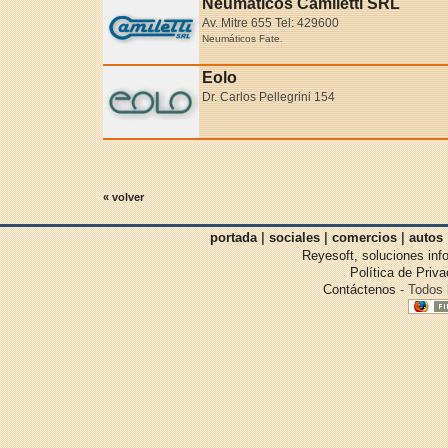
Neumáticos Camiletti SRL
Av. Mitre 655 Tel: 429600
Neumáticos Fate.
Eolo
Dr. Carlos Pellegrini 154
« volver
portada
|
sociales
|
comercios
|
autos
Reyesoft, soluciones inf
Política de Priv
Contáctenos
- Todos 