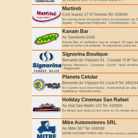
Martireb
Cnel Suarez 17 Gª Smavia Tel: 429049
En nuestro local encontrás todos los productos d
regalar. - Fragancias Originales - Cosmetología - Ca..
Kanain Bar
Av. Sarmiento 2430
Kanain Bar, el verdadero bar de amigos. El lugar i
estar en torno a la amistad. Te esperamos todos los..
Signorina Boutique
Bernardo de Yrigoyen 61 - Canadá 70 Bº Tac
Damas: Montesco - Caramelo - Caché - Naré Hombres: 
- Regionales
Planeta Celular
Bernardo de Yrigoyen 61 Local 9 Tel: 44524
En nuestro local encontrarás: -Instrumental de alta
multimarca -GarantÍa escrit...
Holiday Cinemas San Rafael
Av. Gral San Martín 153 Tel: 420850
Es tiempo que vivas el cine como es. Es tiempo de ir
Mitre Automotores SRL
Av. Mitre 367 Tel: 438038
MITRE AUTOMOTORES SRL Venta nuevos y usados 