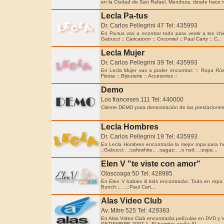
en la Ciudad de San Rafael, Mendoza, desde hace m
Lecla Pa-tus
Dr. Carlos Pellegrini 47 Tel: 435993
En Pa-tus vas a econtrar todo para vestir a los chi
Gabucci :: Caricatoon :: Cocomiel :: Paul Carty :: C...
Lecla Mujer
Dr. Carlos Pellegrini 39 Tel: 435993
En Lecla Mujer vas a poder encontrar: :: Ropa Rúst
Fiesta :: Bijouterie :: Accesorios ::
Demo
Los franceses 111 Tel: 440000
Cliente DEMO para demostración de las prestacione
Lecla Hombres
Dr. Carlos Pellegrini 19 Tel: 435993
En Lecla Hombres encontrarás la mejor ropa para ho
.:Gabucci:. .:cafewhite:. .:sagaz:. .:o´neil:. .:espe...
Elen V "te viste con amor"
Olascoaga 50 Tel: 428985
En Elen V babies & kids encontrarás: Todo en ropa
Bunch::.. ..::Paul Cart...
Alas Video Club
Av. Mitre 525 Tel: 429383
En Alas Video Club encontrarás películas en DVD
SETIEMBRE 2007 1- El hombre araña III ...