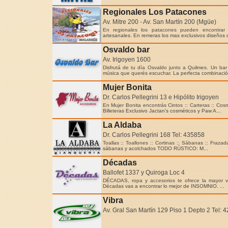
Regionales Los Patacones
Av. Mitre 200 - Av. San Martín 200 (Mgüe)
En regionales los patacones pueden encontrar u
artesanales. En remeras los mas exclusivos diseños d
Osvaldo bar
Av. Irigoyen 1600
Disfrutá de tu día Osvaldo junto a Quilmes. Un ba
música que querés escuchar. La perfecta combinación
Mujer Bonita
Dr. Carlos Pellegrini 13 e Hipólito Irigoyen
En Mujer Bonita encontrás Cintos :: Carteras :: Cosmé
Billeteras Exclusivo Jactan's cosméticos y Paw A...
La Aldaba
Dr. Carlos Pellegrini 168 Tel: 435858
Toallas :: Toallones :: Cortinas :: Sábanas :: Fraz
sábanas y acolchados TODO RÚSTICO: M...
Décadas
Ballofet 1337 y Quiroga Loc 4
DÉCADAS, ropa y accesorios te ofrece la mayor v
Décadas vas a encontrar lo mejor de INSOMNIO. ...
Vibra
Av. Gral San Martín 129 Piso 1 Depto 2 Tel: 