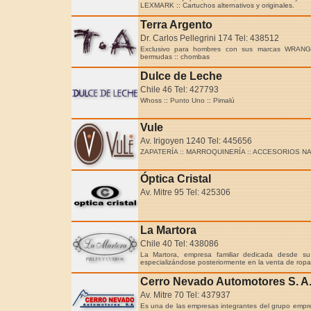
LEXMARK :: Cartuchos alternativos y originales.
Terra Argento
Dr. Carlos Pellegrini 174 Tel: 438512
Exclusivo para hombres con sus marcas WRANG
bermudas :: chombas
Dulce de Leche
Chile 46 Tel: 427793
Whoss :: Punto Uno :: Pimalú
Vule
Av. Irigoyen 1240 Tel: 445656
ZAPATERÍA :: MARROQUINERÍA :: ACCESORIOS NA
Óptica Cristal
Av. Mitre 95 Tel: 425306
La Martora
Chile 40 Tel: 438086
La Martora, empresa familiar dedicada desde su 
especializándose posteriormente en la venta de rop
Cerro Nevado Automotores S. A
Av. Mitre 70 Tel: 437937
Es una de las empresas integrantes del grupo empr