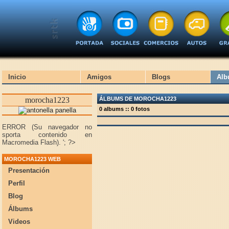
Inicio
Amigos
Blogs
Alb
morocha1223
ÁLBUMS DE MOROCHA1223
0 albums :: 0 fotos
ERROR (Su navegador no
sporta contenido en
Macromedia Flash).
'; ?>
MOROCHA1223 WEB
Presentación
Perfil
Blog
Álbums
Videos