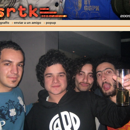
 graffo
enviar a un amigo
popup