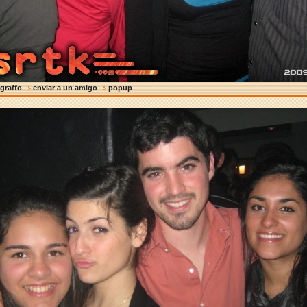
 graffo
enviar a un amigo
popup