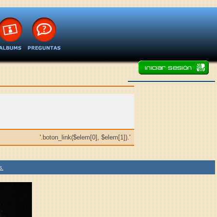
'.boton_link($elem[0], $elem[1]).'
s.