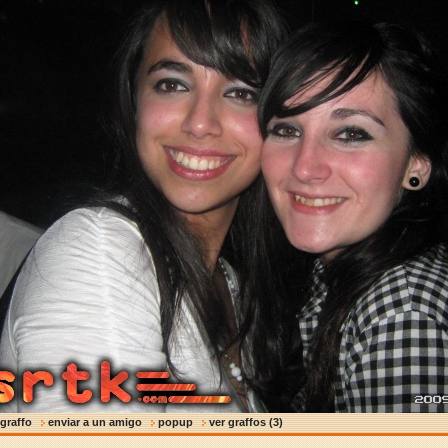
 graffo
enviar a un amigo
popup
ver graffos (3)