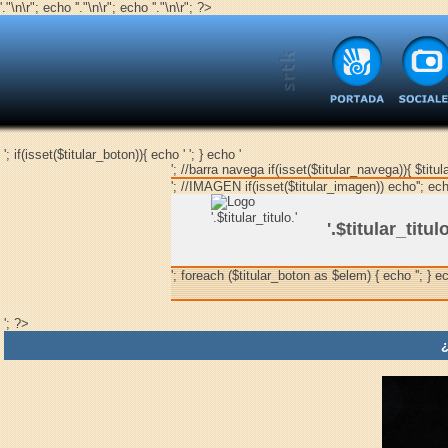
'."\n\r"; echo '
'."\n\r"; echo '
'."\n\r"; ?>
'; if(isset($titular_boton)){ echo ' '; } echo '
'; //barra navega if(isset($titular_navega)){ $tit
'; //IMAGEN if(isset($titular_imagen)) echo''; ech
'.$titular_titulo
'; foreach ($titular_boton as $elem) { echo ''; } ec
'; ?>
¿