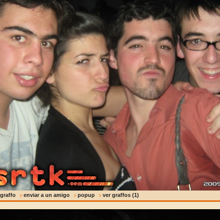
 graffo
enviar a un amigo
popup
ver graffos (1)