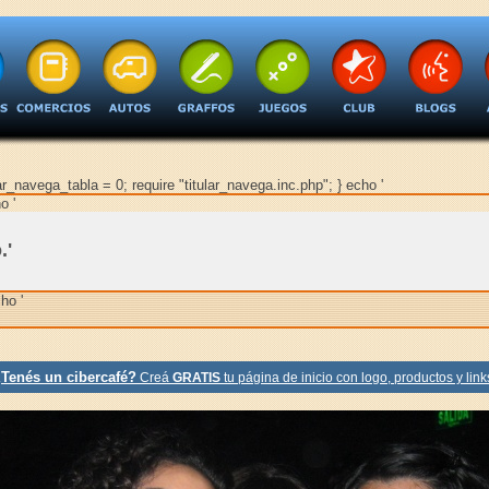
ular_navega_tabla = 0; require "titular_navega.inc.php"; } echo '
o '
.'
ho '
Tenés un cibercafé?
Creá
GRATIS
tu página de inicio con logo, productos y link