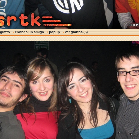
 graffo
enviar a un amigo
popup
ver graffos (5)