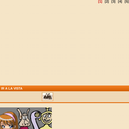
[1]
[2]
[3]
[4]
[5]
IR A LA VISTA