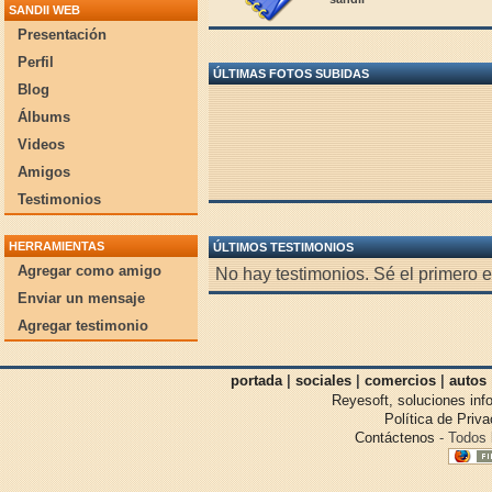
SANDII WEB
Presentación
Perfil
ÚLTIMAS FOTOS SUBIDAS
Blog
Álbums
Videos
Amigos
Testimonios
HERRAMIENTAS
ÚLTIMOS TESTIMONIOS
Agregar como amigo
No hay testimonios. Sé el primero e
Enviar un mensaje
Agregar testimonio
portada
|
sociales
|
comercios
|
autos
Reyesoft, soluciones inf
Política de Priv
Contáctenos
- Todos 