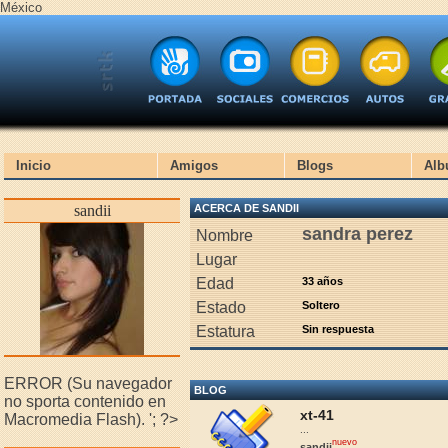
México
Inicio
Amigos
Blogs
Alb
sandii
ACERCA DE SANDII
sandra perez
Nombre
Lugar
Edad
33 años
Estado
Soltero
Estatura
Sin respuesta
ERROR (Su navegador
BLOG
no sporta contenido en
xt-41
Macromedia Flash).
'; ?>
...
nuevo
sandii