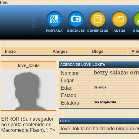
Perú
Inicio
Amigos
Blogs
Alb
love_lokita
ACERCA DE LOVE_LOKITA
betzy salazar or
Nombre
Lugar
Edad
32 años
Estado
Estatura
Sin respuesta
ERROR (Su navegador
BLOG
no sporta contenido en
love_lokita no ha creado ninguna en
Macromedia Flash).
'; ?>