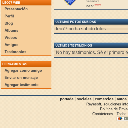
dinamarca ...
LEO77 WEB
nuevo
leo77
Presentación
Perfil
ÚLTIMAS FOTOS SUBIDAS
Blog
leo77 no ha subido fotos.
Álbums
Videos
Amigos
ÚLTIMOS TESTIMONIOS
Testimonios
No hay testimonios. Sé el primero e
HERRAMIENTAS
Agregar como amigo
Enviar un mensaje
Agregar testimonio
portada
|
sociales
|
comercios
|
autos
Reyesoft, soluciones inf
Política de Priv
Contáctenos
- Todos 