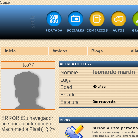
Suiza
Inicio
Amigos
Blogs
Alb
leo77
ACERCA DE LEO77
leonardo martin
Nombre
Lugar
Edad
49 años
Estado
Estatura
Sin respuesta
ERROR (Su navegador
BLOG
no sporta contenido en
busco a esta persona
Macromedia Flash).
'; ?>
hola a todos estoy buscando u
que trabaja en una empresa d