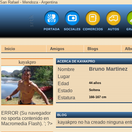
San Rafael - Mendoza - Argentina
Inicio
Amigos
Blogs
Alb
kayakpro
ACERCA DE KAYAKPRO
Bruno Martinez
Nombre
Lugar
Edad
44 años
Estado
Soltera
Estatura
166-167 cm
ERROR (Su navegador
BLOG
no sporta contenido en
kayakpro no ha creado ninguna entr
Macromedia Flash).
'; ?>