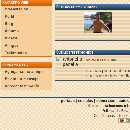
KAYAKPRO WEB
ÚLTIMAS FOTOS SUBIDAS
Presentación
Perfil
Blog
Álbums
Videos
Amigos
Testimonios
ÚLTIMOS TESTIMONIOS
MoRoChA1223
HERRAMIENTAS
gracias por escribirm
Agregar como amigo
chateamos besitos!!!
Enviar un mensaje
Agregar testimonio
portada
|
sociales
|
comercios
|
autos
Reyesoft, soluciones inf
Política de Priv
Contáctenos
- Todos 