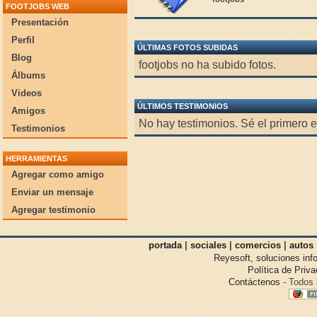
FOOTJOBS WEB
Presentación
Perfil
ÚLTIMAS FOTOS SUBIDAS
Blog
footjobs no ha subido fotos.
Álbums
Videos
ÚLTIMOS TESTIMONIOS
Amigos
No hay testimonios. Sé el primero e
Testimonios
HERRAMIENTAS
Agregar como amigo
Enviar un mensaje
Agregar testimonio
portada
|
sociales
|
comercios
|
autos
Reyesoft, soluciones inf
Política de Priv
Contáctenos
- Todos 