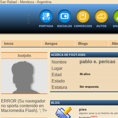
San Rafael - Mendoza - Argentina
Inicio
Amigos
Blogs
Alb
footjobs
ACERCA DE FOOTJOBS
pablo e. pericas
Nombre
Lugar
Edad
36 años
Estado
Estatura
Sin respuesta
ERROR (Su navegador
BLOG
no sporta contenido en
pies
Macromedia Flash).
'; ?>
alguien save q es fetiche de pies
nuevo
footjobs