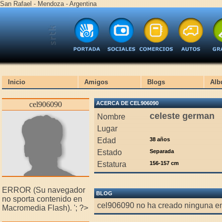
San Rafael - Mendoza - Argentina
Inicio
Amigos
Blogs
Alb
cel906090
ACERCA DE CEL906090
celeste german
Nombre
Lugar
Edad
38 años
Estado
Separada
Estatura
156-157 cm
ERROR (Su navegador
BLOG
no sporta contenido en
cel906090 no ha creado ninguna en
Macromedia Flash).
'; ?>