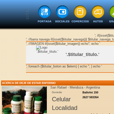
'; if(isset($ti
'; //barra navega if(isset($titular_navega)){ $titular_navega_t
'; //IMAGEN if(isset($titular_imagen)) echo''; echo '
'.$titular_titulo.'
'; foreach ($titular_boton as $elem) { echo ''; } echo '
ACERCA DE DEJE DE ESTAR ENFERMO
San Rafael - Mendoza - Argentina
Domicilio
Ballofet 150
Celular
2627 593354
Localidad